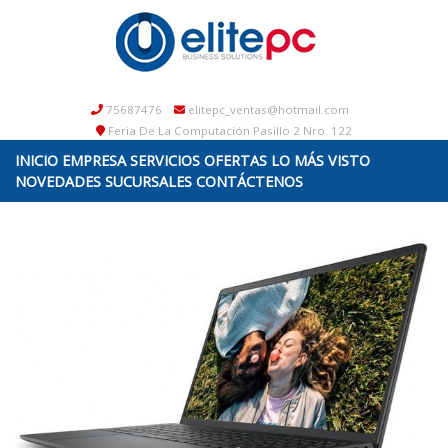
75687476
elitepc_ventas@hotmail.com
Feria De La Computación Pasillo 2 Nro. 122
INICIO
EMPRESA
SERVICIOS
OFERTAS
LO MÁS VISTO
NOVEDADES
SUCURSALES
CONTÁCTENOS