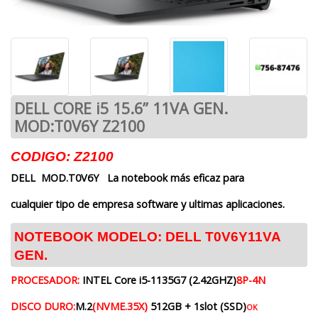
DELL CORE i5 15.6” 11VA GEN.
MOD:T0V6Y Z2100
CODIGO: Z2100
DELL MOD.T0V6Y
La notebook más
eficaz para
cualquier tipo de empresa
software y ultimas aplicaciones.
NOTEBOOK MODELO: DELL T0V6Y11VA
GEN.
PROCESADOR:
INTEL Core i5-1135G7 (2.42GHZ)
8P-4N
DISCO DURO:
M.2
(NVME.35X)
512GB + 1slot (SSD)
OK