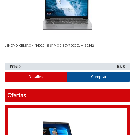
LENOVO CELERON N4020 15.6” MOD.82V700GCLM Z2442
Precio
Bs. 0
Detalles
Comprar
Ofertas