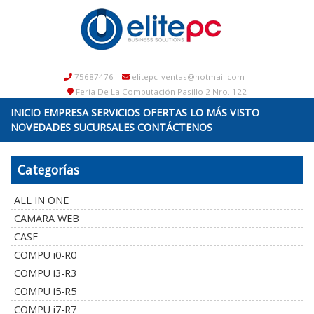
75687476
elitepc_ventas@hotmail.com
Feria De La Computación Pasillo 2 Nro. 122
INICIO
EMPRESA
SERVICIOS
OFERTAS
LO MÁS VISTO
NOVEDADES
SUCURSALES
CONTÁCTENOS
Categorías
ALL IN ONE
CAMARA WEB
CASE
COMPU i0-R0
COMPU i3-R3
COMPU i5-R5
COMPU i7-R7