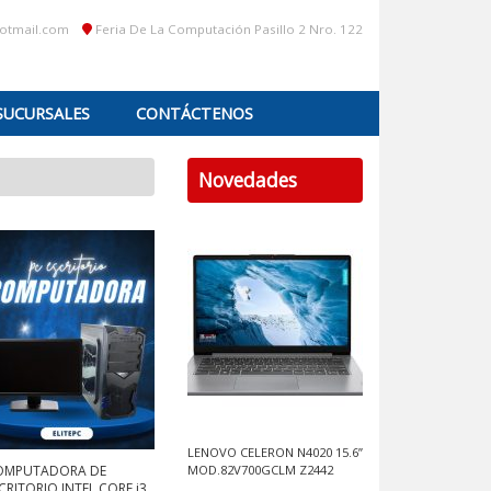
hotmail.com
Feria De La Computación Pasillo 2 Nro. 122
SUCURSALES
CONTÁCTENOS
Novedades
LENOVO CELERON N4020 15.6”
OMPUTADORA DE
MOD.82V700GCLM Z2442
CRITORIO INTEL CORE i3