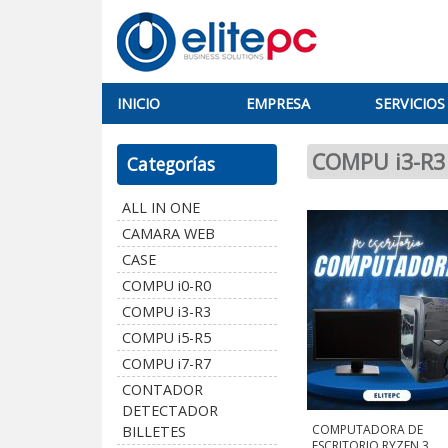
INICIO
EMPRESA
SERVICIOS
COMPU i3-R3
Categorías
ALL IN ONE
CAMARA WEB
CASE
COMPU i0-R0
COMPU i3-R3
COMPU i5-R5
COMPU i7-R7
CONTADOR
DETECTADOR
COMPUTADORA DE
BILLETES
ESCRITORIO RYZEN.3