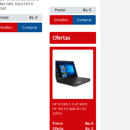
MA GEN. ASUS H510
1587
Precio
Bs. 0
recio
Bs. 0
Detalles
Comprar
Detalles
Comprar
Ofertas
HP RYZEN 5 15.6” MOD:
HP 255 G9 9J6K7AT #2
Z2514
Precio
Bs. 0
Oferta
Bs. 0