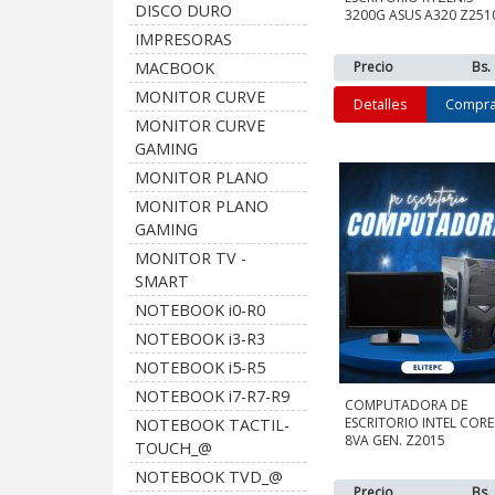
DISCO DURO
3200G ASUS A320 Z251
IMPRESORAS
MACBOOK
Precio
Bs.
MONITOR CURVE
Detalles
Compra
MONITOR CURVE
GAMING
MONITOR PLANO
MONITOR PLANO
GAMING
MONITOR TV -
SMART
NOTEBOOK i0-R0
NOTEBOOK i3-R3
NOTEBOOK i5-R5
NOTEBOOK i7-R7-R9
COMPUTADORA DE
ESCRITORIO INTEL CORE 
NOTEBOOK TACTIL-
8VA GEN. Z2015
TOUCH_@
NOTEBOOK TVD_@
Precio
Bs.