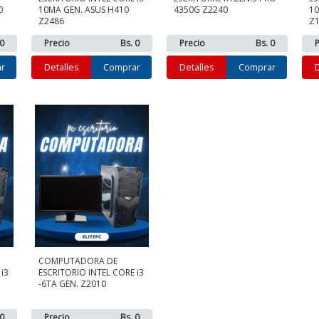
0
10MA GEN. ASUS H410
4350G Z2240
10
Z2486
Z
 0
Precio
Bs. 0
Precio
Bs. 0
P
r
Detalles
Comprar
Detalles
Comprar
COMPUTADORA DE
i3
ESCRITORIO INTEL CORE i3
-6TA GEN. Z2010
 0
Precio
Bs. 0