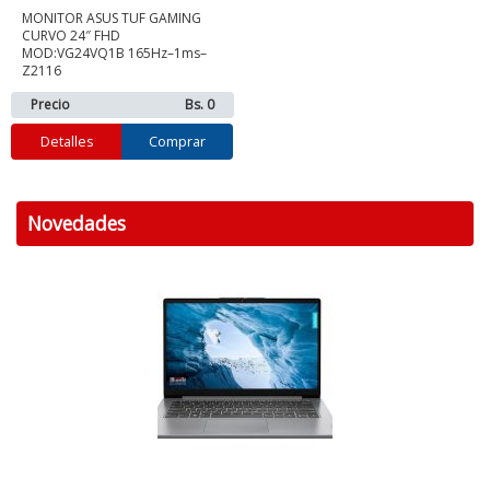
MONITOR ASUS TUF GAMING
CURVO 24″ FHD
MOD:VG24VQ1B 165Hz–1ms–
Z2116
Precio
Bs. 0
Detalles
Comprar
Novedades