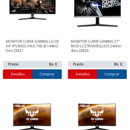
MONITOR CURVE GAMING LG DE
MONITOR CURVE GAMING 27″
34″ IPS MOD:34UC79G-B 144HZ-
MOD:LC27RG50FQLXZS 240Hz-
5ms ZEE27
4ms ZEE26
Precio
Bs. 0
Precio
Bs. 0
Detalles
Comprar
Detalles
Comprar