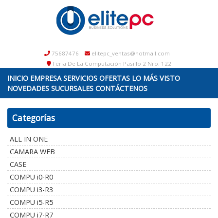
75687476
elitepc_ventas@hotmail.com
Feria De La Computación Pasillo 2 Nro. 122
INICIO
EMPRESA
SERVICIOS
OFERTAS
LO MÁS VISTO
NOVEDADES
SUCURSALES
CONTÁCTENOS
Categorías
ALL IN ONE
CAMARA WEB
CASE
COMPU i0-R0
COMPU i3-R3
COMPU i5-R5
COMPU i7-R7